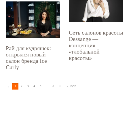
Сеть салонов красоты
Dessange —
концепция
Рай для кудряшек:
«глобальной
открылся новый
красоты»
салон бренда Ice
Curly
←
1
2
3
4
5
...
8
9
→
Все