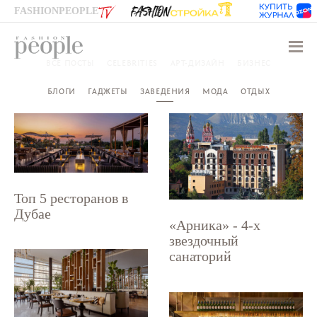
FASHIONPEOPLE
Навиг
ВСЕ ПОСТЫ
CELEBRITIES
АРТ-ДИЗАЙН
БИЗНЕС
БЛОГИ
ГАДЖЕТЫ
ЗАВЕДЕНИЯ
МОДА
ОТДЫХ
Топ 5 ресторанов в
Дубае
«Арника» - 4-х
звездочный
санаторий