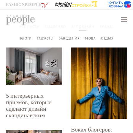
FASHIONPEOPLE
Навиг
ВСЕ ПОСТЫ
CELEBRITIES
АРТ-ДИЗАЙН
БИЗНЕС
БЛОГИ
ГАДЖЕТЫ
ЗАВЕДЕНИЯ
МОДА
ОТДЫХ
5 интерьерных
приемов, которые
сделают дизайн
скандинавским
Вокал блогеров: