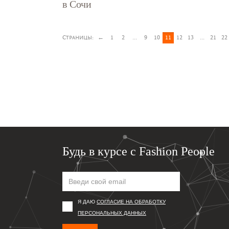
в Сочи
Страницы:
←
1
2
...
9
10
11
12
13
...
21
22
Будь в курсе с Fashion People
Я ДАЮ
СОГЛАСИЕ НА ОБРАБОТКУ
ПЕРСОНАЛЬНЫХ ДАННЫХ