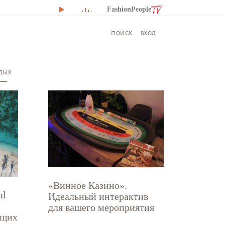
FashionPeople
ВХОД
ПОИСК
ДЫХ
«Винное Казино».
nd
Идеальный интерактив
для вашего мероприятия
ущих