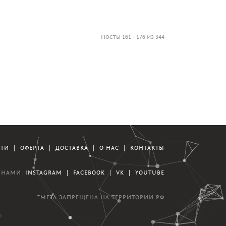
Посты 161 - 176 из 344
СТИ
|
ОФЕРТА
|
ДОСТАВКА
|
О НАС
|
КОНТАКТЫ
А НАМИ:
INSTAGRAM
|
FACEBOOK
|
VK
|
YOUTUBE
*META ЗАПРЕЩЕНА НА ТЕРРИТОРИИ РФ