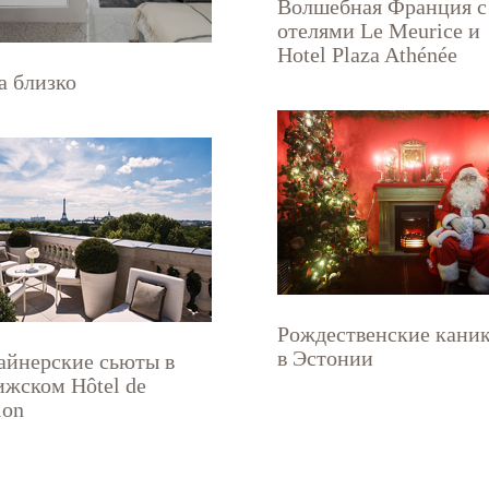
Волшебная Франция с
отелями Le Meurice и
Hotel Plaza Athénée
а близко
Рождественские кани
в Эстонии
айнерские сьюты в
ижском Hôtel de
lon