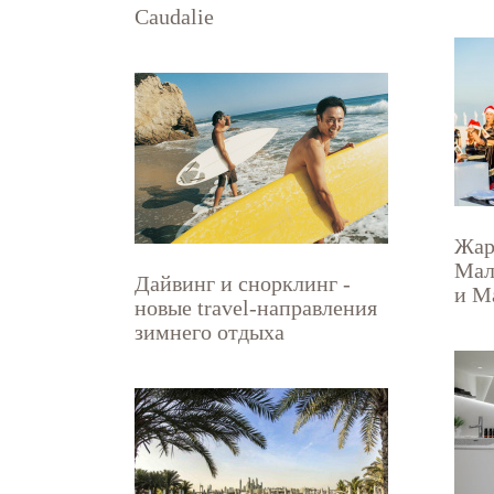
Caudalie
Жар
Мал
Дайвинг и снорклинг -
и М
новые travel-направления
зимнего отдыха