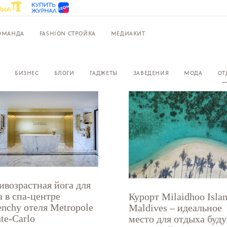
ОМАНДА
FASHION СТРОЙКА
МЕДИАКИТ
БИЗНЕС
БЛОГИ
ГАДЖЕТЫ
ЗАВЕДЕНИЯ
МОДА
ОТ
ивозрастная йога для
а в спа-центре
Курорт Milaidhoo Isla
enchy отеля Metropole
Maldives – идеальное
te-Carlo
место для отдыха буд