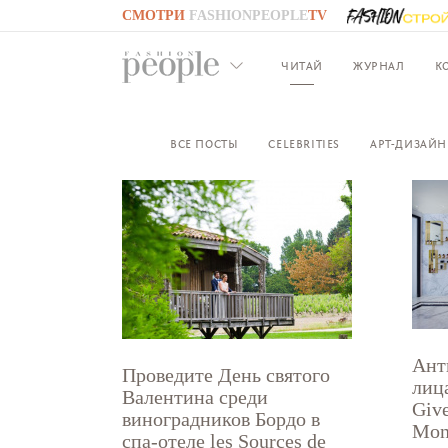
СМОТРИ
FASHIONPEOPLE
TV
GO TO
FASHIONPEOPLE
TV
ЧИТАЙ
ЖУРНАЛ
К
ВСЕ ПОСТЫ
CELEBRITIES
АРТ-ДИЗАЙН
Ант
Проведите День святого
лиц
Валентина среди
Giv
виноградников Бордо в
Mon
спа-отеле les Sources de