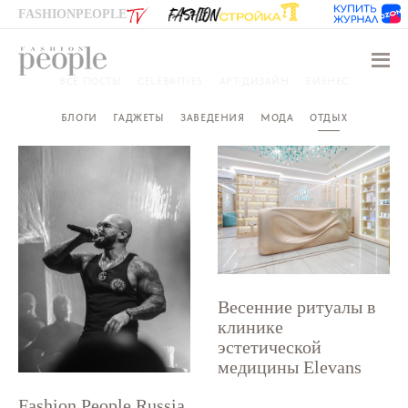
FASHIONPEOPLE
Навиг
ВСЕ ПОСТЫ
CELEBRITIES
АРТ-ДИЗАЙН
БИЗНЕС
БЛОГИ
ГАДЖЕТЫ
ЗАВЕДЕНИЯ
МОДА
ОТДЫХ
Весенние ритуалы в
клинике
эстетической
медицины Elevans
Fashion People Russia