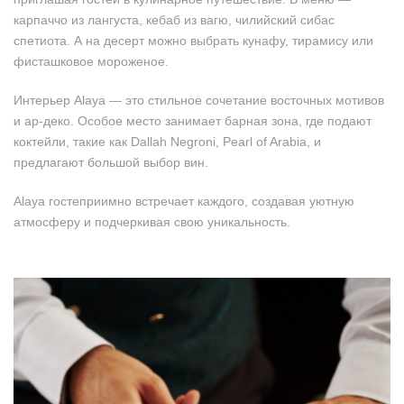
карпаччо из лангуста, кебаб из вагю, чилийский сибас
спетиота. А на десерт можно выбрать кунафу, тирамису или
фисташковое мороженое.
Интерьер Alaya — это стильное сочетание восточных мотивов
и ар-деко. Особое место занимает барная зона, где подают
коктейли, такие как Dallah Negroni, Pearl of Arabia, и
предлагают большой выбор вин.
Alaya гостеприимно встречает каждого, создавая уютную
атмосферу и подчеркивая свою уникальность.