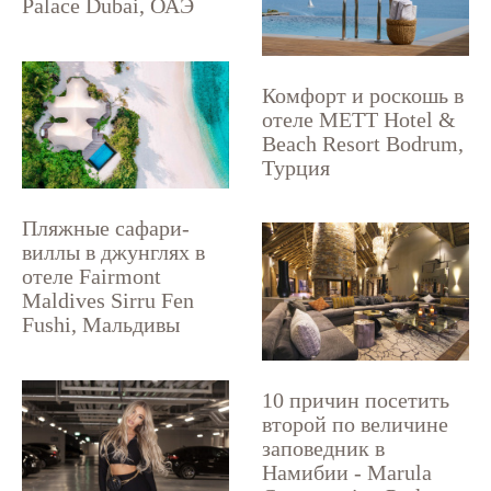
Palace Dubai, ОАЭ
Комфорт и роскошь в
отеле METT Hotel &
Beach Resort Bodrum,
Турция
Пляжные сафари-
виллы в джунглях в
отеле Fairmont
Maldives Sirru Fen
Fushi, Мальдивы
10 причин посетить
второй по величине
заповедник в
Намибии - Marula