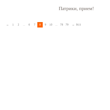
Патрики, прием!
←
1
2
...
6
7
8
9
10
...
78
79
→
Все