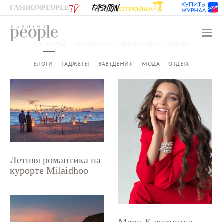
FASHIONPEOPLE
Навиг
ВСЕ ПОСТЫ
CELEBRITIES
АРТ-ДИЗАЙН
БИЗНЕС
БЛОГИ
ГАДЖЕТЫ
ЗАВЕДЕНИЯ
МОДА
ОТДЫХ
Летняя романтика на
курорте Milaidhoo
Мари Клетанина: