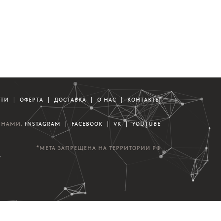
СТИ
|
ОФЕРТА
|
ДОСТАВКА
|
О НАС
|
КОНТАКТЫ
А НАМИ:
INSTAGRAM
|
FACEBOOK
|
VK
|
YOUTUBE
*META ЗАПРЕЩЕНА НА ТЕРРИТОРИИ РФ