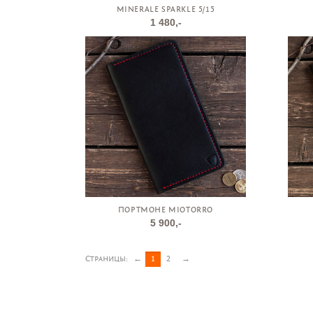
MINERALE SPARKLE 5/15
1 480,-
ПОРТМОНЕ MIOTORRO
5 900,-
Страницы:
←
1
2
→