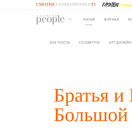
СМОТРИ
FASHIONPEOPLE
TV
GO TO
FASHIONPEOPLE
TV
ЧИТАЙ
ЖУРНАЛ
К
ВСЕ ПОСТЫ
CELEBRITIES
АРТ-ДИЗАЙН
Братья 
Большой