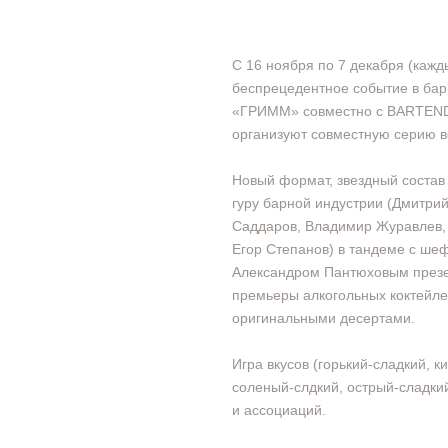
С 16 ноября по 7 декабря (кажд
беспрецедентное событие в бар
«ГРИММ» совместно с BARTE
организуют совместную серию в
Новый формат, звездный состав
гуру барной индустрии (Дмитри
Саддаров, Владимир Журавлев, 
Егор Степанов) в тандеме с ше
Александром Пантюховым презе
премьеры алкогольных коктейле
оригинальными десертами.
Игра вкусов (горький-сладкий, к
соленый-слдкий, острый-сладкий
и ассоциаций.