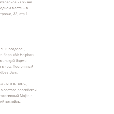
нтересное из жизни
 одном месте – в
овке, 32, стр.1.
ь и владелец
го бара «Mr.Helpbar».
 молодой бармен,
м мира. Постоянный
dBestBars.
ен «NOORBAR»,
в составе российской
отовивший Mojito в
ий коктейль,