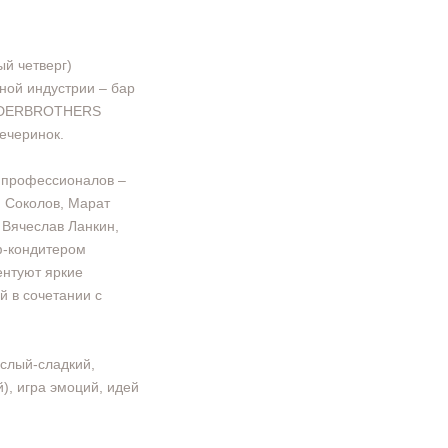
ый четверг)
ной индустрии – бар
NDERBROTHERS
ечеринок.
 профессионалов –
й Соколов, Марат
Вячеслав Ланкин,
ф-кондитером
нтуют яркие
й в сочетании с
ислый-сладкий,
), игра эмоций, идей