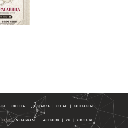
ОВКЕ 4
СТИ
|
ОФЕРТА
|
ДОСТАВКА
|
О НАС
|
КОНТАКТЫ
А НАМИ:
INSTAGRAM
|
FACEBOOK
|
VK
|
YOUTUBE