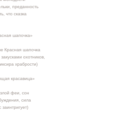
ельки, преданность
ь, что сказка
асная шапочка»
ые Красная шапочка
 закусками охотников,
иксира храбрости)
ящая красавица»
 злой феи, сон
буждения, сила
с заинтригует)