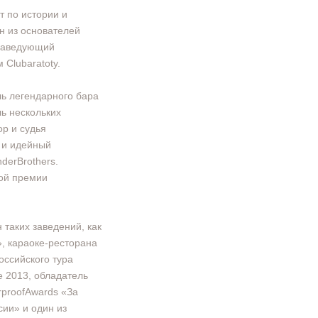
 по истории и
ин из основателей
 Заведующий
Clubaratoty.
ь легендарного бара
ь нескольких
ор и судья
 и идейный
derBrothers.
ой премии
аких заведений, как
, караоке-ресторана
ссийского тура
e 2013, обладатель
proofAwards «За
сии» и один из