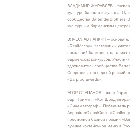
ВЛАДИМИР ЖУРАВЛЕВ – эксперт
культуре барного искусства. Од
сообщества BartenderBrothers.
культурным барменским центром 
ВЯЧЕСЛАВ ЛАНКИН – основател
«RealMccoy».Наставник и учител
поколений барменов, организат
барменских конкурсов. Участник
вдохновитель сообщества Barten
Соорганизатор первой российск
«Barproofawards».
ЕГОР СТЕПАНОВ – шеф-бармен т
бар «Гримм», «Кот Шрёдингера»
«Синематограф». Победитель ро
AngosturaGlobalCocktailChalleng
престижной барной премии «Bar
лучшее коктейльное меню в Рос