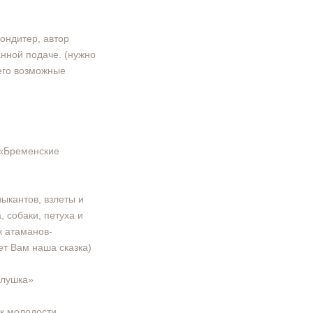
дитер, автор
анной подаче. (нужно
его возможные
 «Бременские
ыкантов, взлеты и
 собаки, петуха и
к атаманов-
ет Вам наша сказка)
олушка»
ок молодости