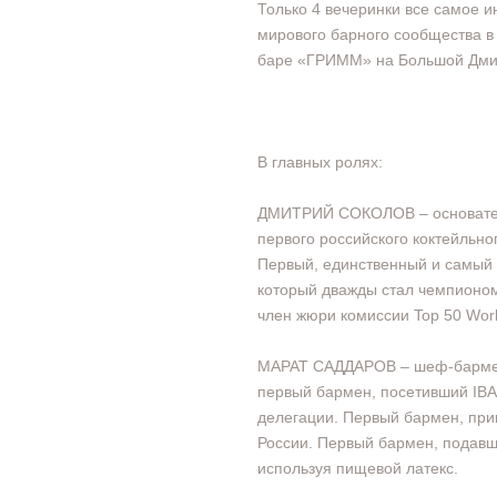
Только 4 вечеринки все самое и
мирового барного сообщества в
баре «ГРИММ» на Большой Дмитр
В главных ролях:
ДМИТРИЙ СОКОЛОВ – основател
первого российского коктейльно
Первый, единственный и самый
который дважды стал чемпионо
член жюри комиссии Top 50 Worl
МАРАТ САДДАРОВ – шеф-барм
первый бармен, посетивший IBA 
делегации. Первый бармен, приг
России. Первый бармен, подавш
используя пищевой латекс.