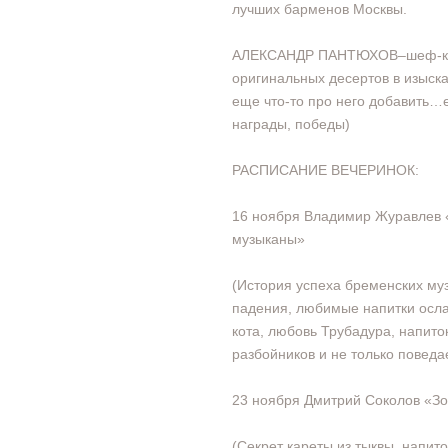
лучших барменов Москвы.
АЛЕКСАНДР ПАНТЮХОВ–шеф-кон
оригинальных десертов в изыск
еще что-то про него добавить…
награды, победы)
РАСПИСАНИЕ ВЕЧЕРИНОК:
16 ноября Владимир Журавлев
музыканы»
(История успеха бременских муз
падения, любимые напитки осла,
кота, любовь Трубадура, напито
разбойников и не только поведа
23 ноября Дмитрий Соколов «З
(Секрет кареты из тыквы, напит