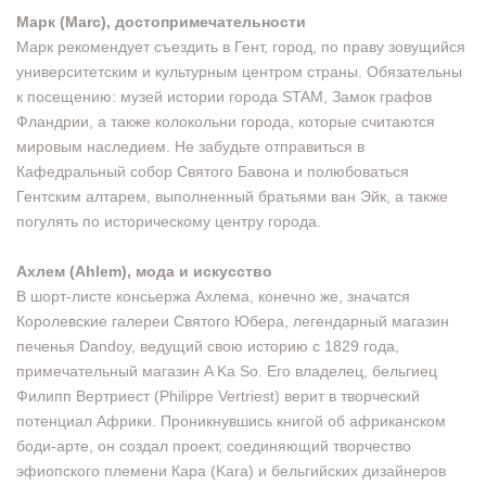
Марк (Marc), достопримечательности
Марк рекомендует съездить в Гент, город, по праву зовущийся
университетским и культурным центром страны. Обязательны
к посещению: музей истории города STAM, Замок графов
Фландрии, а также колокольни города, которые считаются
мировым наследием. Не забудьте отправиться в
Кафедральный собор Святого Бавона и полюбоваться
Гентским алтарем, выполненный братьями ван Эйк, а также
погулять по историческому центру города.
Ахлем (Ahlem), мода и искусство
В шорт-листе консьержа Ахлема, конечно же, значатся
Королевские галереи Святого Юбера, легендарный магазин
печенья Dandoy, ведущий свою историю с 1829 года,
примечательный магазин A Ka So. Его владелец, бельгиец
Филипп Вертриест (Philippe Vertriest) верит в творческий
потенциал Африки. Проникнувшись книгой об африканском
боди-арте, он создал проект, соединяющий творчество
эфиопского племени Кара (Kara) и бельгийских дизайнеров