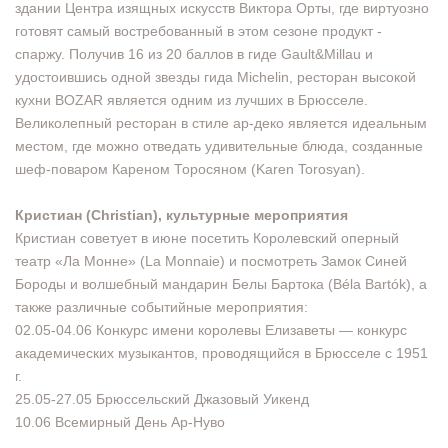
здании Центра изящных искусств Виктора Орты, где виртуозно
готовят самый востребованный в этом сезоне продукт -
спаржу. Получив 16 из 20 баллов в гиде Gault&Millau и
удостоившись одной звезды гида Michelin, ресторан высокой
кухни BOZAR является одним из лучших в Брюсселе.
Великолепный ресторан в стиле ар-деко является идеальным
местом, где можно отведать удивительные блюда, созданные
шеф-поваром Кареном Торосяном (Karen Torosyan).
Кристиан (Christian), культурные мероприятия
Кристиан советует в июне посетить Королевский оперный
театр «Ла Монне» (La Monnaie) и посмотреть Замок Синей
Бороды и волшебный мандарин Белы Бартока (Béla Bartók), а
также различные событийные мероприятия:
02.05-04.06 Конкурс имени королевы Елизаветы — конкурс
академических музыкантов, проводящийся в Брюсселе с 1951
г.
25.05-27.05 Брюссельский Джазовый Уикенд
10.06 Всемирный День Ар-Нуво