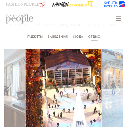
FASHIONPEOPLE
Навиг
ВСЕ ПОСТЫ
CELEBRITIES
АРТ-ДИЗАЙН
БИЗНЕС
БЛОГИ
ГАДЖЕТЫ
ЗАВЕДЕНИЯ
МОДА
ОТДЫХ