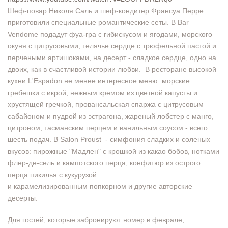
Шеф-повар Николя Саль и шеф-кондитер Франсуа Перре
приготовили специальные романтические сеты. В Bar
Vendome подадут фуа-гра с гибискусом и ягодами, морского
окуня с цитрусовыми, телячье сердце с трюфельной пастой и
перчеными артишоками, на десерт - сладкое сердце, одно на
двоих, как в счастливой истории любви. В ресторане высокой
кухни L'Espadon не менее интересное меню: морские
гребешки с икрой, нежным кремом из цветной капусты и
хрустящей гречкой, провансальская спаржа с цитрусовым
сабайоном и пудрой из эстрагона, жареный лобстер с манго,
цитроном, тасманским перцем и ванильным соусом - всего
шесть подач. В Salon Proust - симфония сладких и соленых
вкусов: пирожные "Мадлен" с крошкой из какао бобов, нотками
флер-де-сель и кампотского перца, конфитюр из острого
перца пикилья с кукурузой
и карамелизированным попкорном и другие авторские
десерты.
Для гостей, которые забронируют номер в феврале,