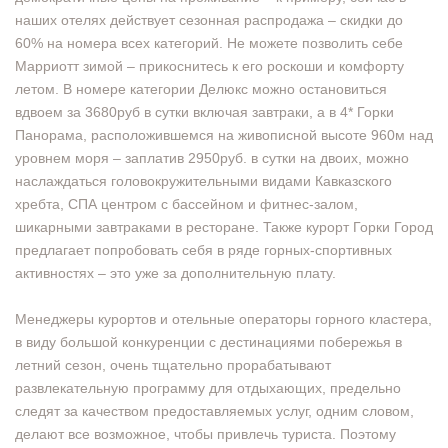
наших отелях действует сезонная распродажа – скидки до
60% на номера всех категорий. Не можете позволить себе
Марриотт зимой – прикоснитесь к его роскоши и комфорту
летом. В номере категории Делюкс можно остановиться
вдвоем за 3680руб в сутки включая завтраки, а в 4* Горки
Панорама, расположившемся на живописной высоте 960м над
уровнем моря – заплатив 2950руб. в сутки на двоих, можно
наслаждаться головокружительными видами Кавказского
хребта, СПА центром с бассейном и фитнес-залом,
шикарными завтраками в ресторане. Также курорт Горки Город
предлагает попробовать себя в ряде горных-спортивных
активностях – это уже за дополнительную плату.
Менеджеры курортов и отельные операторы горного кластера,
в виду большой конкуренции с дестинациями побережья в
летний сезон, очень тщательно прорабатывают
развлекательную программу для отдыхающих, предельно
следят за качеством предоставляемых услуг, одним словом,
делают все возможное, чтобы привлечь туриста. Поэтому