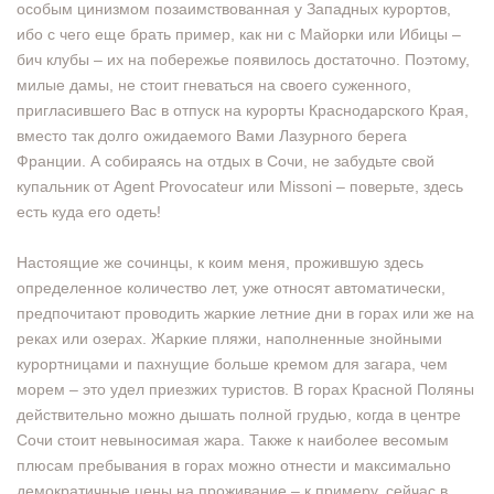
особым цинизмом позаимствованная у Западных курортов,
ибо с чего еще брать пример, как ни с Майорки или Ибицы –
бич клубы – их на побережье появилось достаточно. Поэтому,
милые дамы, не стоит гневаться на своего суженного,
пригласившего Вас в отпуск на курорты Краснодарского Края,
вместо так долго ожидаемого Вами Лазурного берега
Франции. А собираясь на отдых в Сочи, не забудьте свой
купальник от Agent Provocateur или Missoni – поверьте, здесь
есть куда его одеть!
Настоящие же сочинцы, к коим меня, прожившую здесь
определенное количество лет, уже относят автоматически,
предпочитают проводить жаркие летние дни в горах или же на
реках или озерах. Жаркие пляжи, наполненные знойными
курортницами и пахнущие больше кремом для загара, чем
морем – это удел приезжих туристов. В горах Красной Поляны
действительно можно дышать полной грудью, когда в центре
Сочи стоит невыносимая жара. Также к наиболее весомым
плюсам пребывания в горах можно отнести и максимально
демократичные цены на проживание – к примеру, сейчас в