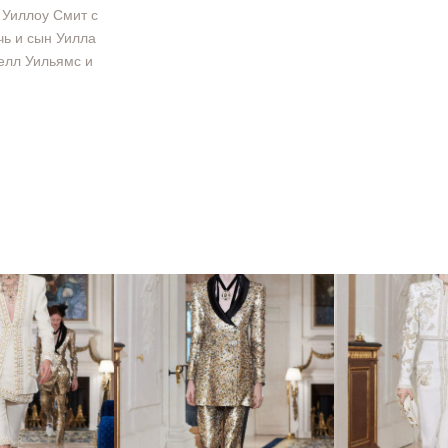
 Уиллоу Смит с
ь и сын Уилла
елл Уильямс и
rs d’Art -
03 Metiers d’Art -
04 Metier
й коллекции
показ новой коллекции
показ ново
anel
Chanel
Cha