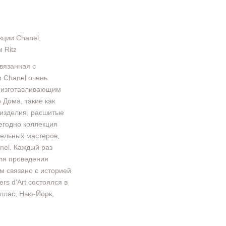
екции Chanel,
 Ritz
связанная с
и Chanel очень
, изготавливающим
 Дома, такие как
 изделия, расшитые
егодно коллекция
тельных мастеров,
el. Каждый раз
ля проведения
ом связано с историей
rs d’Art состоялся в
ллас, Нью-Йорк,