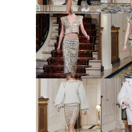
06 Metiers d’Art -
07 Metie
показ новой коллекции
показ ново
Chanel
Ch
11 Metiers d’Art -
12 Metie
показ новой коллекции
показ ново
Chanel
Ch