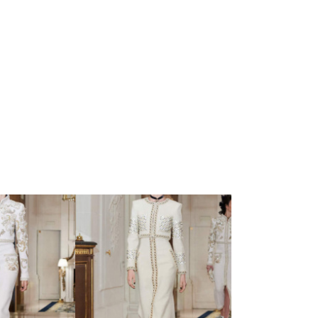
s d’Art -
05 Metiers d’Art -
й коллекции
показ новой коллекции
nel
Chanel