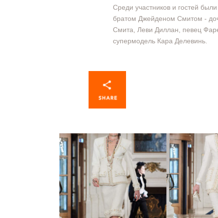
Среди участников и гостей были
братом Джейденом Смитом - доч
Смита, Леви Диллан, певец Фар
супермодель Кара Делевинь.
01 Metiers d’Art -
02 Metie
показ новой коллекции
показ ново
Chanel
Ch