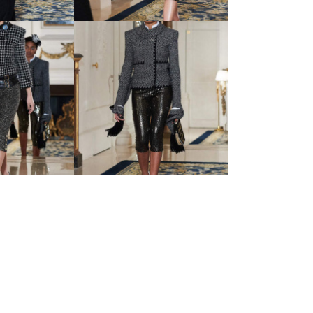
s d’Art -
30 Metiers d’Art -
й коллекции
показ новой коллекции
nel
Chanel