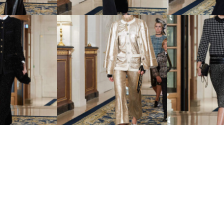
rs d’Art -
28 Metiers d’Art -
29 Metier
й коллекции
показ новой коллекции
показ ново
anel
Chanel
Cha