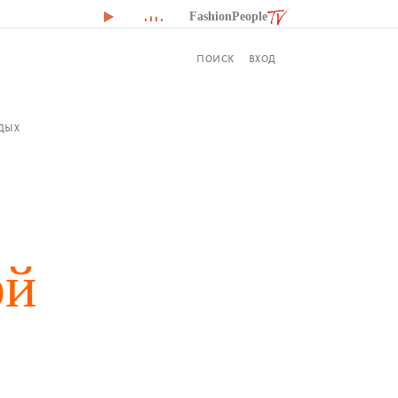
FashionPeople
ВХОД
ПОИСК
ДЫХ
ой