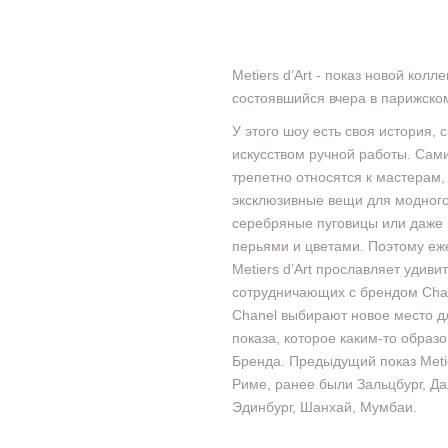
Metiers d’Art - показ новой колл
состоявшийся вчера в парижском
У этого шоу есть своя история, 
искусством ручной работы. Сам
трепетно относятся к мастерам
эксклюзивные вещи для модного
серебряные пуговицы или даже
перьями и цветами. Поэтому еж
Metiers d’Art прославляет удиви
сотрудничающих с брендом Chan
Chanel выбирают новое место д
показа, которое каким-то образ
Бренда. Предыдущий показ Metie
Риме, ранее были Зальцбург, Да
Эдинбург, Шанхай, Мумбаи.