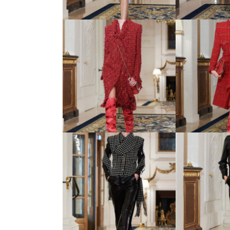
16 Metiers d’Art -
17 Metie
показ новой коллекции
показ ново
Chanel
Ch
21 Metiers d’Art -
22 Metie
показ новой коллекции
показ ново
Chanel
Ch