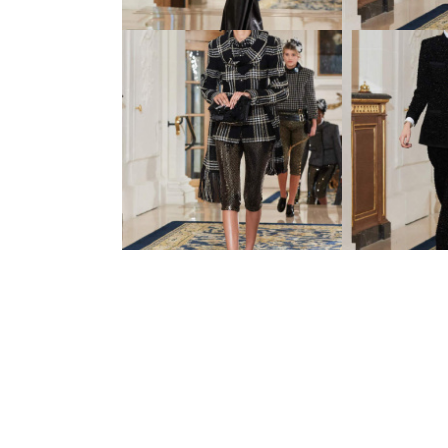
26 Metiers d’Art -
27 Metie
показ новой коллекции
показ ново
Chanel
Ch