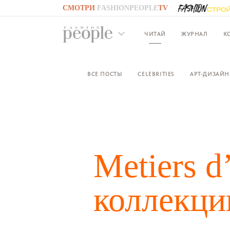
СМОТРИ
FASHIONPEOPLE
TV
GO TO
FASHIONPEOPLE
TV
ЧИТАЙ
ЖУРНАЛ
К
ВСЕ ПОСТЫ
CELEBRITIES
АРТ-ДИЗАЙН
Metiers d
коллекци