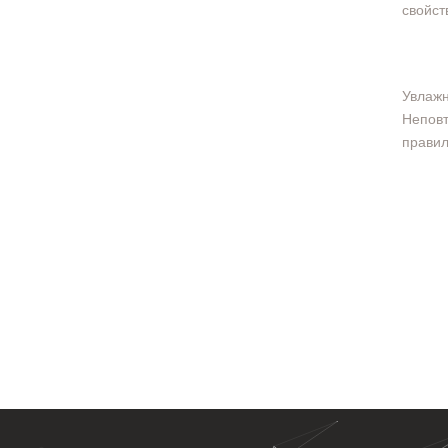
свойст
Увлажн
Неповт
правил