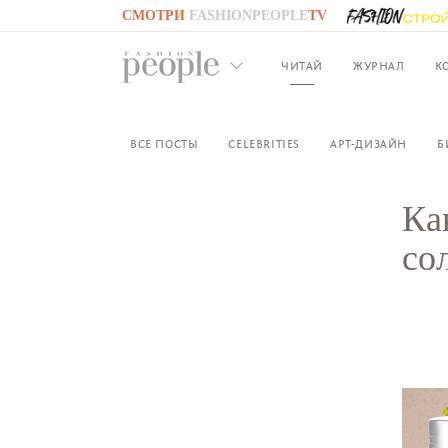
СМОТРИ
FASHIONPEOPLE
TV
GO TO
FASHIONPEOPLE
TV
ЧИТАЙ
ЖУРНАЛ
К
ВСЕ ПОСТЫ
CELEBRITIES
АРТ-ДИЗАЙН
Б
Ка
со