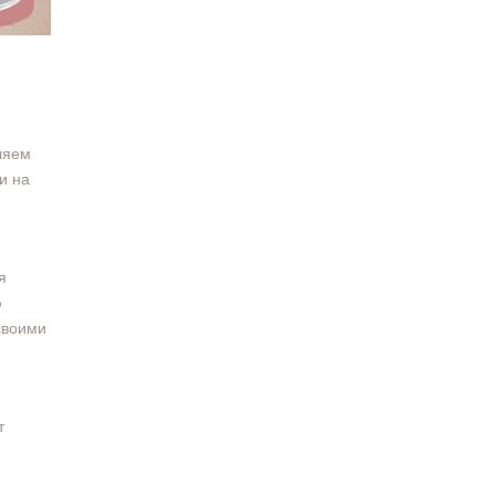
ляем
и на
я
ю
своими
т