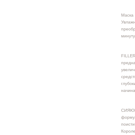
Маска 
Увлажн
преобр
минуту
FILLER
предна
увелич
средст
глубок
начина
СИЯЮЩ
формул
поисти
Короле