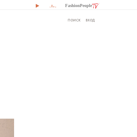
FashionPeople
ВХОД
ПОИСК