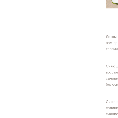
Летом 
вам ср
тропич
Сияюща
восста
салици
белос
Сияющи
салици
сияни