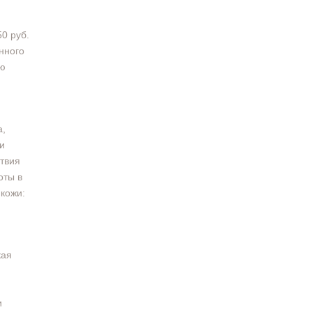
0 руб.
нного
ую
a,
и
твия
оты в
 кожи:
кая
и