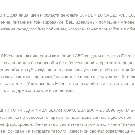
3 в 1 для лица, шеи и области декольте LUNDENILONA 125 мл. / 185
ение, питание и тонизирование. Ваш идеальный помощник мгнове
ажения перед особым событием, которое может произойти в люб
.
INA Ученые швейцарской компании LABO создали средство Fillerin
значенное для безопасной и без- болезненной коррекции морщин 
ения объема губ и скул даже в домашних условиях. Механизм дейс
ва заключается в доставке большого количества гиалуроновой кисл
ие слои кожи. Уникальность Fillerina в ее воздействии на все уровни
я с эпидермиса и заканчивая дермой.
ИЙ ТОНИК ДЛЯ ЛИЦА БЕЛАЯ КОРОЛЕВА 200 мл. / 2090 руб. Мяг
а тоника не содержит спирта и придает коже сияние и делает ее
не фарфоровой. Уникальный растительный комплекс линии "Белая
ва" основан на экстракте таволги, известной своими осветляющим