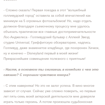
- Сложно сказать! Первая поездка в этот "волшебный
голливудский город" оставила за собой впечатлений как
минимум на 5 огромных фотоальбомов! Но, надо отдать
должное-благодаря съемочному процессу мне удалось
объехать практически все главные достопримечательности
Лос-Анджелеса - Голливудский бульвар с Аллеей Звезд.
студию Universal, Гриффитскую обсерваторию, надпись
Голливуд, даже знаменитое кладбище, где похоронен Хичкок,
ну и конечно – Disneyland первый в моей жизни!
Прекраснейшее совмещение полезного с приятным!
- Настя, в основном ты снимаешь в комедиях с чем это
связано? С хорошим чувством юмора?
- С этим наверняка! Но это не залог успеха. В кино многое
зависит от случая. Сейчас уже сложно поверить, но первые
лет пять-семь моей актерской деятельности мне доверяли
играть только героинь. А потом произошла судьбоносная