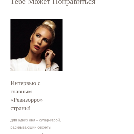
Тебе Может Понравиться
Интервью с
главным
«Ревизорро»
страны!
Для одних она – супер-герой,
раскрывающий секреты,