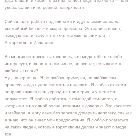
Да,это шаги, и какие-то из них по лестнице, а какие-то — для
удовольствия и по ровной поверхности.
Сейчас идет работа над клипами и идут съемки сериала
«семейный бизнес» и скоро премьера. Это запись песен,
выход клипа и выпуск того что мы уже наснимали, в
Антарктиде, в Исландии.
Во многих интервью ты говоришь, что мода тебя не особо
интересует, и шопинг в том числе, но все же, есть какие то
любимые вещи?
Ну , наверно, да. Я не люблю примерки, не люблю сам
процесс, когда нужно снимать и надевать. Я люблю схватить
понравившуюся вещь сразу, не примерив, и у меня это
получается. Я люблю работать с командой стилистов, с
которыми я на одной волне, которым я доверяю. Это касается
и майкапа, я могу даже без зеркала доверить человеку, так как
я знаю, что он знает мои предпочтения. Я люблю полагаться
на таких людей, которые горят своим делом и знают о моде
все.