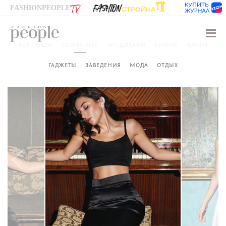
FASHIONPEOPLE
Навиг
ВСЕ ПОСТЫ
CELEBRITIES
АРТ-ДИЗАЙН
БИЗНЕС
БЛОГИ
ГАДЖЕТЫ
ЗАВЕДЕНИЯ
МОДА
ОТДЫХ