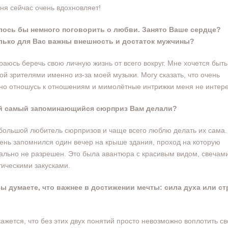
ня сейчас очень вдохновляет!
елось бы немного поговорить о любви. Занято Ваше сердце?
лько для Вас важны внешность и достаток мужчины?
араюсь беречь свою личную жизнь от всего вокруг. Мне хочется быть
й зрителями именно из-за моей музыки. Могу сказать, что очень
но отношусь к отношениям и мимолётные интрижки меня не интер
ой самый запоминающийся сюрприз Вам делали?
 большой любитель сюрпризов и чаще всего люблю делать их сама.
ень запомнился один вечер на крыше здания, проход на которую
льно не разрешен. Это была авантюра с красивым видом, свечам
ическими закусками.
Вы думаете, что важнее в достижении мечты: сила духа или ст
?
кажется, что без этих двух понятий просто невозможно воплотить с