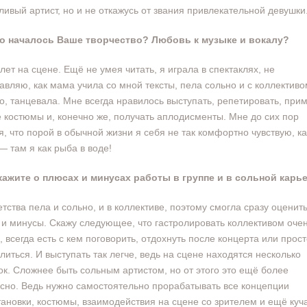
ливый артист, но и не откажусь от звания привлекательной девушки
его началось Ваше творчество? Любовь к музыке и вокалу?
3 лет на сцене. Ещё не умея читать, я играла в спектаклях, не
авляю, как мама учила со мной тексты, пела сольно и с коллективом
о, танцевала. Мне всегда нравилось выступать, репетировать, при
 костюмы и, конечно же, получать аплодисменты. Мне до сих пор
я, что порой в обычной жизни я себя не так комфортно чувствую, ка
— там я как рыба в воде!
кажите о плюсах и минусах работы в группе и в сольной карье
детства пела и сольно, и в коллективе, поэтому смогла сразу оценить
и минусы. Скажу следующее, что гастролировать коллективом оче
, всегда есть с кем поговорить, отдохнуть после концерта или прос
литься. И выступать так легче, ведь на сцене находятся несколько
ок. Сложнее быть сольным артистом, но от этого это ещё более
сно. Ведь нужно самостоятельно прорабатывать все концепции
ановки, костюмы, взаимодействия на сцене со зрителем и ещё куча