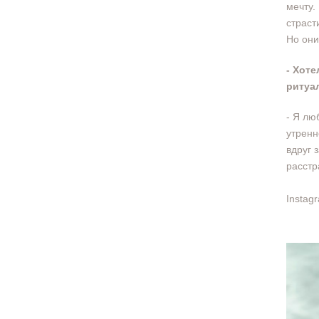
мечту.
страст
Но они
- Хот
ритуа
- Я лю
утренн
вдруг 
расстр
Instag