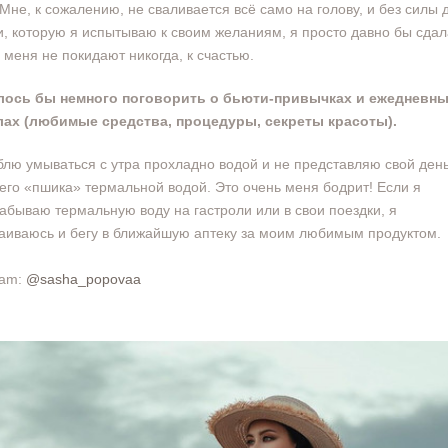
 Мне, к сожалению, не сваливается всё само на голову, и без силы 
и, которую я испытываю к своим желаниям, я просто давно бы сдал
 меня не покидают никогда, к счастью.
елось бы немного поговорить о бьюти-привычках и ежедневн
лах (любимые средства, процедуры, секреты красоты).
блю умываться с утра прохладно водой и не представляю свой день
его «пшика» термальной водой. Это очень меня бодрит! Если я
забываю термальную воду на гастроли или в свои поездки, я
аиваюсь и бегу в ближайшую аптеку за моим любимым продуктом.
ram:
@
sasha_popovaa