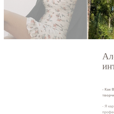
Ал
ин
- Как
творч
- Я ка
профес