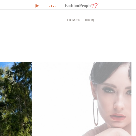
FashionPeople
ВХОД
ПОИСК