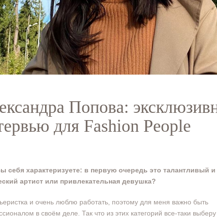
ександра Попова: эксклюзив
тервью для Fashion People
 Вы себя характеризуете: в первую очередь это талантливый и
еский артист или привлекательная девушка?
рьеристка и очень люблю работать, поэтому для меня важно быть
сионалом в своём деле. Так что из этих категорий все-таки выберу