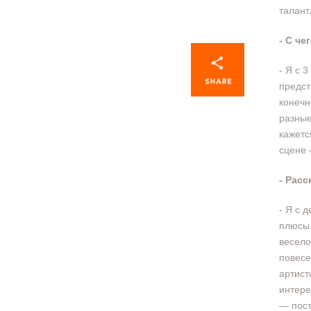
талант
- С ч
- Я с 
предст
конечн
разные
кажетс
сцене 
- Расс
- Я с 
плюсы 
весело
повесе
артист
интере
— пост