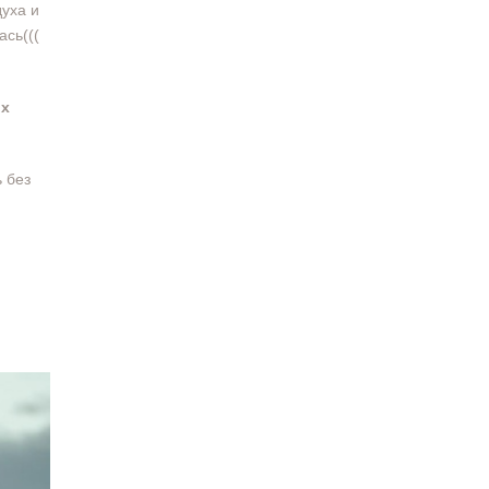
духа и
ась(((
ых
 без