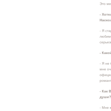
Это ме
- Хот
Наско
- Я ст
любимо
серьез
- Как
- Я не
мне оч
официа
романт
- Как 
души
- Мне 