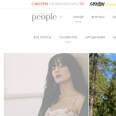
СМОТРИ
FASHIONPEOPLE
TV
GO TO
FASHIONPEOPLE
TV
ЧИТАЙ
ЖУРНАЛ
К
ВСЕ ПОСТЫ
CELEBRITIES
АРТ-ДИЗАЙН
Б