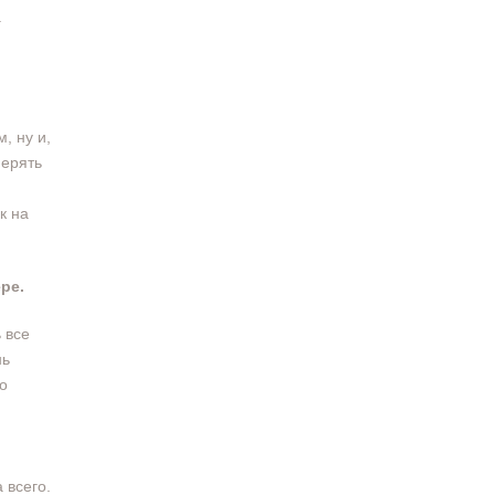
.
, ну и,
мерять
к на
ре.
 все
нь
то
 всего.