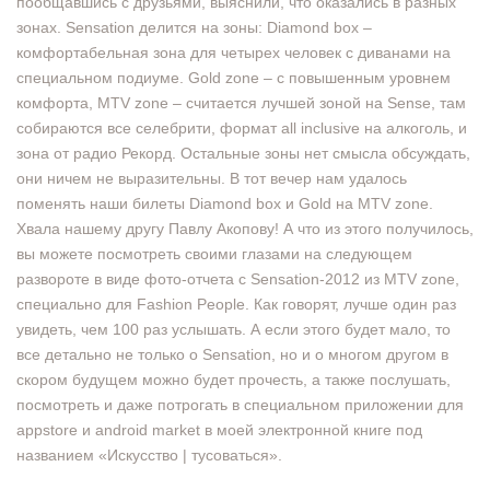
пообщавшись с друзьями, выяснили, что оказались в разных
зонах. Sensation делится на зоны: Diamond box –
комфортабельная зона для четырех человек с диванами на
специальном подиуме. Gold zone – с повышенным уровнем
комфорта, MTV zone – считается лучшей зоной на Sense, там
собираются все селебрити, формат all inclusive на алкоголь, и
зона от радио Рекорд. Остальные зоны нет смысла обсуждать,
они ничем не выразительны. В тот вечер нам удалось
поменять наши билеты Diamond box и Gold на MTV zone.
Хвала нашему другу Павлу Акопову! А что из этого получилось,
вы можете посмотреть своими глазами на следующем
развороте в виде фото-отчета с Sensation-2012 из MTV zone,
специально для Fashion People. Как говорят, лучше один раз
увидеть, чем 100 раз услышать. А если этого будет мало, то
все детально не только о Sensation, но и о многом другом в
скором будущем можно будет прочесть, а также послушать,
посмотреть и даже потрогать в специальном приложении для
appstore и android market в моей электронной книге под
названием «Искусство | тусоваться».