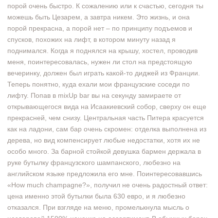
порой очень быстро. К сожалению или к счастью, сегодня ты
можешь быть Цезарем, а завтра никем. Это жизнь, и она
порой прекрасна, а порой нет – по принципу подъемов и
спусков, похожих на лифт, в котором минуту назад я
поднимался. Когда я поднялся на крышу, хостел, проводив
меня, поинтересовалась, нужен ли стол на предстоящую
вечеринку, должен был играть какой-то диджей из Франции.
Теперь понятно, куда ехали мои французские соседи по
лифту. Попав в mixUp bar вы на секунду замираете от
открывающегося вида на Исаакиевский собор, сверху он еще
прекрасней, чем снизу. Центральная часть Питера красуется
как на ладони, сам бар очень скромен: отделка выполнена из
дерева, но вид компенсирует любые недостатки, хотя их не
особо много. За барной стойкой девушка бармен держала в
руке бутылку французского шампанского, любезно на
английском языке предложила его мне. Поинтересовавшись
«How much champagne?», получил не очень радостный ответ:
цена именно этой бутылки была 630 евро, и я любезно
отказался. При взгляде на меню, промелькнула мысль о