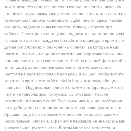
Приветствующие «Welcome mr Nikolay Lunev» и бла бла бла в
таком духе. Но вскоре я перевел взгляд на нечто уникальное,
что никак не укладывалось у меня в голове: на столе лежал на
серебряном подносе калейдоскоп. Для чего он здесь, какова
его цель, зададитесь вы вопросом. Отвечу – просто для
забавы. Посмотрев в него, у вас поднимется настроение и вы
вспомните детство, когда вы беззаботно проводили время, не
думая о проблемах и бесконечных счетах, за которые надо
платить, платить и еще раз платить; или в противоположном
направлении: о сказочном списке Forbes с вашей фамилией в
топе. Еще раз респектнув мысленно того человека, кто
настоял на калейдоскопах в номерах, я вышел, чтобы выпить
мохито на крыше отеля W в mixUp bar, к которому обещал
вернуться. Поднимался в лифте с какими-то французами, ни
черта не говорящими по-русски. Со словами «Россия
чемпион!» я покинул лифт. Был канун июня, и наша сборная
по футболу еще не проиграла грекам в решающем матче, и
Аршавин еще был любимчиком россиян вместе со своими
назойливыми чипсами, а фамилия Кержаков не значилась как
унизительное ругательство. В этом мире все меняется, и