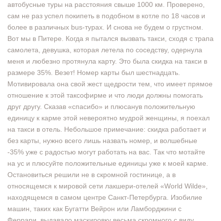
автобусные туры на расстояния свыше 1000 км. Проверено,
сам не раз успел покипеть в подобном в котле по 18 часов и
более в различных bus-турах. И снова не будем о грустном.
Вот мы в Питере. Когда я пытался вызвать такси, сходя с трапа
самолета, девушка, которая летела по соседству, одернула
меня и любезно протянула карту. Это была скидка на такси в
размере 35%. Везет! Номер карты был шестнадцать.
Мотивировала она свой жест щедрости тем, что имеет прямое
отношение к этой таксофирме и что люди должны помогать
друг другу. Сказав «спасибо» и плюсанув положительную
единицу к карме этой невероятно мудрой женщины, я поехал
на такси в отель. Небольшое примечание: скидка работает и
без карты, нужно всего лишь назвать номер, и волшебные
-35% уже с радостью могут работать на вас. Так что мотайте
на ус и плюсуйте положительные единицы уже к моей карме.
Остановиться решили не в скромной гостинице, а в
относящемся к мировой сети лакшери-отелей «World Wilde»,
находящемся в самом центре Санкт-Петербурга. Изобилие
машин, таких как Бугатти Вейрон или Ламборджини с
Феррари, выдавало маскировку весьма скромного с виду