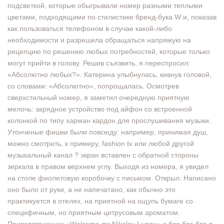
подсветкой, которые обыгрывали номер разными теплыми
цветами, подходящими по стилистике бренд-бука W и, показав
как пользоваться телефоном в случае какой-либо
необходимости и разрешила обращаться напрямую на
рецепцию по решению любых потребностей, которые только
могут прийти в голову. Решив съязвить, я переспросил:
«Абсолютно любых?». Катерина улыбнулась, кивнув головой,
со словами: «Абсолютно», попрощалась. Осмотрев
сверхстильный номер, я заметил очередную приятную
мелочь: зарядное устройство под айфон со встроенной
колонкой по типу харман кардон для прослушивания музыки.
Утонченые фишки были повсюду: например, принимая душ,
можно смотреть, к примеру, fashion tv или любой другой
музыкальный канал ? экран вставлен с обратной стороны
зеркала в правом верхнем углу. Выходя из номера, я увидел
на столе фиолетовую коробочку с письмом. Открыл. Написано
оно было от руки, а не напечатано, как обычно это
практикуется в отелях, на приятной на ощупь бумаге со
специфичным, но приятным цитрусовым ароматом.