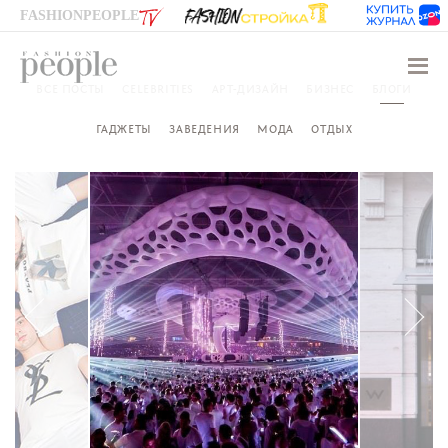
FASHIONPEOPLE
Навиг
ВСЕ ПОСТЫ
CELEBRITIES
АРТ-ДИЗАЙН
БИЗНЕС
БЛОГИ
ГАДЖЕТЫ
ЗАВЕДЕНИЯ
МОДА
ОТДЫХ