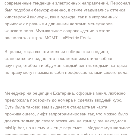
современные тенденции электронных направлений. Персонал
был подобран безукоризненно, в стиле угадывались оттенки
хипстерской культуры, как в одежде, так и в укороченных
прическах с рваными длинными челками менеджеров
женского пола. Музыкальное сопровождение в отеле
располагало: играл MGMT – «Electric Feel».
В целом, когда все эти мелочи собираются воедино,
становится очевидно, что весь механизм стиля собран
вручную, отобран и обдуман каждый винтик людьми, которые
по праву могут называть себя профессионалами своего дела.
Менеджер на рецепции Екатерина, оформив меня, любезно
предложила проводить до номера и сделать вводный курс.
Суть была такова: вам выдается стандартная карта
проживающего, лифт запрограммирован так, что можно было
доехать только до своего этажа или на крышу, где находился
mixUp bar, но к нему мы еще вернемся. Модное музыкальное
сопровождение не покидало нас ни в лифте, ни на этаже, где