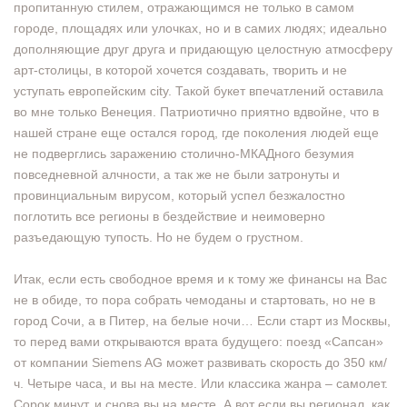
пропитанную стилем, отражающимся не только в самом
городе, площадях или улочках, но и в самих людях; идеально
дополняющие друг друга и придающую целостную атмосферу
арт-столицы, в которой хочется создавать, творить и не
уступать европейским city. Такой букет впечатлений оставила
во мне только Венеция. Патриотично приятно вдвойне, что в
нашей стране еще остался город, где поколения людей еще
не подверглись заражению столично-МКАДного безумия
повседневной алчности, а так же не были затронуты и
провинциальным вирусом, который успел безжалостно
поглотить все регионы в бездействие и неимоверно
разъедающую тупость. Но не будем о грустном.
Итак, если есть свободное время и к тому же финансы на Вас
не в обиде, то пора собрать чемоданы и стартовать, но не в
город Сочи, а в Питер, на белые ночи… Если старт из Москвы,
то перед вами открываются врата будущего: поезд «Сапсан»
от компании Siemens AG может развивать скорость до 350 км/
ч. Четыре часа, и вы на месте. Или классика жанра – самолет.
Сорок минут, и снова вы на месте. А вот если вы регионал, как