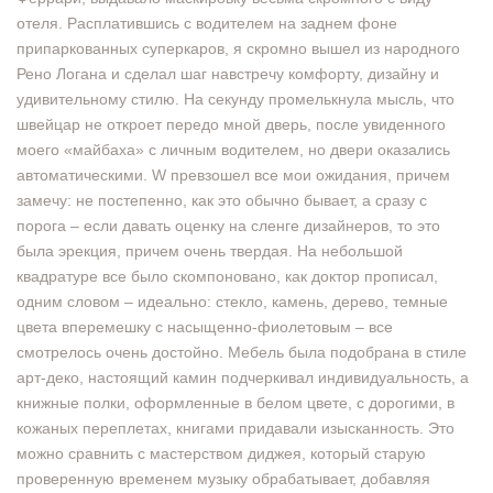
отеля. Расплатившись с водителем на заднем фоне
припаркованных суперкаров, я скромно вышел из народного
Рено Логана и сделал шаг навстречу комфорту, дизайну и
удивительному стилю. На секунду промелькнула мысль, что
швейцар не откроет передо мной дверь, после увиденного
моего «майбаха» с личным водителем, но двери оказались
автоматическими. W превзошел все мои ожидания, причем
замечу: не постепенно, как это обычно бывает, а сразу с
порога – если давать оценку на сленге дизайнеров, то это
была эрекция, причем очень твердая. На небольшой
квадратуре все было скомпоновано, как доктор прописал,
одним словом – идеально: стекло, камень, дерево, темные
цвета вперемешку с насыщенно-фиолетовым – все
смотрелось очень достойно. Мебель была подобрана в стиле
арт-деко, настоящий камин подчеркивал индивидуальность, а
книжные полки, оформленные в белом цвете, с дорогими, в
кожаных переплетах, книгами придавали изысканность. Это
можно сравнить с мастерством диджея, который старую
проверенную временем музыку обрабатывает, добавляя