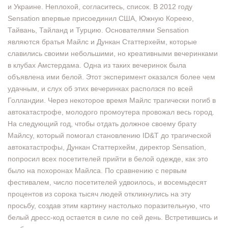
и Украине. Неплохой, согласитесь, список. В 2012 году
Sensation впервые присоединил США, Южную Кореею,
Тайвань, Тайланд и Турцию. Основателями Sensation
являются братья Майлс и Дункан Статтерхейм, которые
славились своими небольшими, но креативными вечеринками
в клубах Амстердама. Одна из таких вечеринок была
объявлена ими белой. Этот эксперимент оказался более чем
удачным, и слух об этих вечеринках расползся по всей
Голландии. Через некоторое время Майлс трагически погиб в
автокатастрофе, молодого промоутера провожал весь город.
На следующий год, чтобы отдать должное своему брату
Майлсу, который помогал становлению ID&T до трагической
автокатастрофы, Дункан Статтерхейм, директор Sensation,
попросил всех посетителей прийти в белой одежде, как это
было на похоронах Майлса. По сравнению с первым
фестивалем, число посетителей удвоилось, и восемьдесят
процентов из сорока тысяч людей откликнулись на эту
просьбу, создав этим картину настолько поразительную, что
белый дресс-код остается в силе по сей день. Встретившись и