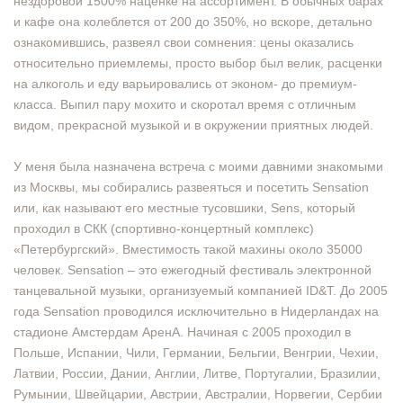
нездоровой 1500% наценке на ассортимент. В обычных барах
и кафе она колеблется от 200 до 350%, но вскоре, детально
ознакомившись, развеял свои сомнения: цены оказались
относительно приемлемы, просто выбор был велик, расценки
на алкоголь и еду варьировались от эконом- до премиум-
класса. Выпил пару мохито и скоротал время с отличным
видом, прекрасной музыкой и в окружении приятных людей.
У меня была назначена встреча с моими давними знакомыми
из Москвы, мы собирались развеяться и посетить Sensation
или, как называют его местные тусовшики, Sens, который
проходил в СКК (спортивно-концертный комплекс)
«Петербургский». Вместимость такой махины около 35000
человек. Sensation – это ежегодный фестиваль электронной
танцевальной музыки, организуемый компанией ID&T. До 2005
года Sensation проводился исключительно в Нидерландах на
стадионе Амстердам АренА. Начиная с 2005 проходил в
Польше, Испании, Чили, Германии, Бельгии, Венгрии, Чехии,
Латвии, России, Дании, Англии, Литве, Португалии, Бразилии,
Румынии, Швейцарии, Австрии, Австралии, Норвегии, Сербии