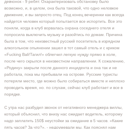
девчонок - 9 ребят. Охарактеризовать обстановку было
возможно, и, в целом, она была таковой, что одно неловкое
движение, и вы запросто отец. Под конец вечеринки как всегда
найдется человек который попытается все испортить. Все это
поняли, когда в клуб ворвалась охрана соседнего отеля и
попросила выключить музыку и разойтись по домам. Причина
была в том, что неизвестный русский посетитель в изрядном
алкогольном опьянении зашел в тот самый отель и с криком
«Fucking Bali!Тагил!» облегчил легкую нужду прямо в холе,
после чего скрылся в неизвестном направлении. К сожалению,
«Родину» закрыли после данного инцидента и она так и не
работала, пока мы пребывали на острове. Русские туристы
потеряли место, где можно было собираться вместе и неплохо
проводить время, но. по слухам, сейчас клуб работает и все в
порядке.
С утра нас разбудил звонок от негативного менеджера виллы,
который объяснил, что внизу нас ожидает водитель, которому
надо заплатить 150$ неустойки за ожидание в 5 часов. «Какие
пять часов? За что?», - недоумевали мы. Как пояснял нам