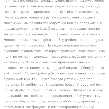
приятных ресторанов, которые удовлетворили бы вкус любого
гурмана: от итальянской, японской, китайской, индийской до
греческой кухни, – представленнный выбор был неплохим.
После вкусного ужина и игры в мафию в отеле с нашими
знакомыми, мы решили посмотреть на ночной образ жизни и
прошвырнуться по клубам. Оказалось, что хороших мест не
так уж и много, а вернее, их по пальцам можно пересчитать.
Неплохо отзывались о night club «Sky garden», в него, не долго
думая, мы и отправились. На входе стояли дружелюбные
охранники с автоматами, которые, проверив наши карманы на
наличие оружия и запрещенных веществ, любезно пропустили
нас вовнутрь. Клуб был довольно привлекательным и
интересным, он напомнил мне другой остров – Ибицу (тот что
в Испании). Система работы была похожая – много танцполов
с различной музыкой, но все гораздо уютней и делится
поэтажно: 1) rap&hip hop; 2) commerc house: 3) deep and tech
house: 4) electro, trans: 5) minimal, techno.. Вдобавок ко всему,
последний этаж, собственно, представлял собой уже крышу
самого клуба, и она пользовалась особой популярностью у
посетителей. Возвращаясь к теме австралийцев (в «Sky