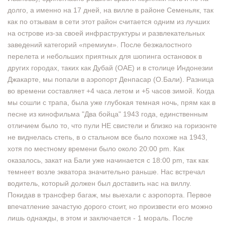
долго, а именно на 17 дней, на вилле в районе Семеньяк, так
как по отзывам в сети этот район считается одним из лучших
на острове из-за своей инфраструктуры и развлекательных
заведений категорий «премиум». После безжалостного
перелета и небольших приятных для шопинга остановок в
других городах, таких как Дубай (ОАЕ) и в столице Индонезии
Джакарте, мы попали в аэропорт Денпасар (О.Бали). Разница
во времени составляет +4 часа летом и +5 часов зимой. Когда
мы сошли с трапа, была уже глубокая темная ночь, прям как в
песне из кинофильма "Два бойца" 1943 года, единственным
отличием было то, что пули НЕ свистели и близко на горизонте
не виднелась степь, в о стальном все было похоже на 1943,
хотя по местному времени было около 20:00 pm. Как
оказалось, закат на Бали уже начинается с 18:00 pm, так как
темнеет возле экватора значительно раньше. Нас встречал
водитель, который должен был доставить нас на виллу.
Покидав в трансфер багаж, мы выехали с аэропорта. Первое
впечатление зачастую дорого стоит, но произвести его можно
лишь однажды, в этом и заключается - 1 мораль. После