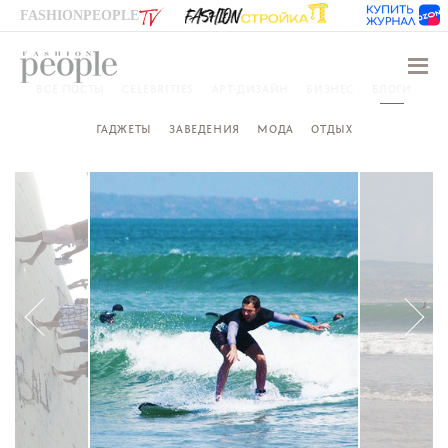
FASHIONPEOPLE
Навиг
ВСЕ ПОСТЫ
CELEBRITIES
АРТ-ДИЗАЙН
БИЗНЕС
БЛОГИ
ГАДЖЕТЫ
ЗАВЕДЕНИЯ
МОДА
ОТДЫХ