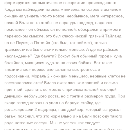
формируется автоматическое восприятие происходящего.
Когда мы наблюдали из окна минивена на остров в активном
ожидании увидеть что-то новое, необычное, мега интересное,
ночной Бали не то чтобы не оправдал надежд, надавлю
посильнее - он облажался по полной, обосрался в прямом и
переносном смысле, это был классический грязный Тайланд,
но не Пхукет, а Патаяйа (кто был, тот поймет), только
трансвеститов было значительно меньше. А где же райское
наслаждение? Где баунти? Вокруг был обычный город и куча
балийцев, мчащихся куда-то на своих байках. Вот такое
«позитивное» первое впечатление выстроилось в
подсознании. Мораль 2 - ожидай меньшего, нервные клетки не
восстанавливаются! Вилла оказалась компактной и весьма
приятной, сравнить ее можно с привлекательной молодой
девушкой небольшого роста, но с третим размером груди. При
входе взгляд невольно упал на барную стойку, где
релаксировали 2 ящерицы, наш драйвер, который выгружал
багаж, пояснил, что это нормально и на Бали повсюду такого
рода незваные соседи. Мы не успели как следует
осмотреться, так как нас поджидал менеджер, который сразу