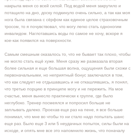
накрыла меня со всей силой. Под водой меня закрутило и
потащило на дно, доску подкинуло очень сильно, а так как моя
нога была связана с сёрфом как единое целое страховочным
тросом, то я почувствовал, что могу легко стать одноногим
инвалидом. Наглотавшись воды по самое не хочу, вскоре я
кое-как появился на поверхности.
Самым смешным оказалось то, что не бывает так плохо, чтобы
не могло стать ещё хуже. Меня сразу же размазала вторая
более сильная и еще большая волна, ощущения были схожи с
первоначальными, но неприятный бонус заключался в том,
что как следует не отдышавшись и не откашлявшись, я понял,
что третью порцию в принципе могу и не пережить. На мое
счастье, меня вынесло практически к группе, где было
неглубоко. Тренер посмеялся и попросил больше не
заплывать далеко. Проехав еще раз на пене, я все больше
понимал, что мне во чтобы то ни стало надо попытать шанс
еще раз. Было еще 3 или 5 неудачных попыток, силы были на
исходе, и опять мне все это напомнило жизнь, что поначалу