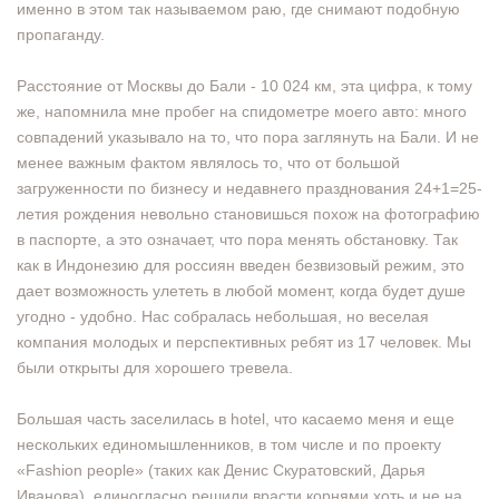
именно в этом так называемом раю, где снимают подобную
пропаганду.
Расстояние от Москвы до Бали - 10 024 км, эта цифра, к тому
же, напомнила мне пробег на спидометре моего авто: много
совпадений указывало на то, что пора заглянуть на Бали. И не
менее важным фактом являлось то, что от большой
загруженности по бизнесу и недавнего празднования 24+1=25-
летия рождения невольно становишься похож на фотографию
в паспорте, а это означает, что пора менять обстановку. Так
как в Индонезию для россиян введен безвизовый режим, это
дает возможность улететь в любой момент, когда будет душе
угодно - удобно. Нас собралась небольшая, но веселая
компания молодых и перспективных ребят из 17 человек. Мы
были открыты для хорошего тревела.
Большая часть заселилась в hotel, что касаемо меня и еще
нескольких единомышленников, в том числе и по проекту
«Fashion people» (таких как Денис Скуратовский, Дарья
Иванова), единогласно решили врасти корнями хоть и не на