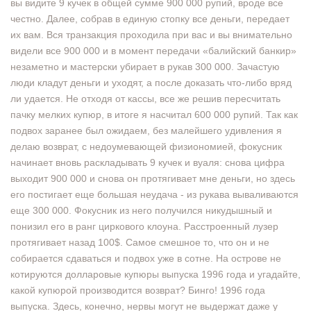
вы видите 9 кучек в общей сумме 900 000 рупий, вроде все
честно. Далее, собрав в единую стопку все деньги, передает
их вам. Вся транзакция проходила при вас и вы внимательно
видели все 900 000 и в момент передачи «балийский банкир»
незаметно и мастерски убирает в рукав 300 000. Зачастую
люди кладут деньги и уходят, а после доказать что-либо вряд
ли удается. Не отходя от кассы, все же решив пересчитать
пачку мелких купюр, в итоге я насчитал 600 000 рупий. Так как
подвох заранее был ожидаем, без малейшего удивления я
делаю возврат, с недоумевающей физиономией, фокусник
начинает вновь раскладывать 9 кучек и вуаля: снова цифра
выходит 900 000 и снова он протягивает мне деньги, но здесь
его постигает еще большая неудача - из рукава вываливаются
еще 300 000. Фокусник из него получился никудышный и
понизил его в ранг циркового клоуна. Расстроенный лузер
протягивает назад 100$. Самое смешное то, что он и не
собирается сдаваться и подвох уже в сотне. На острове не
котируются долларовые купюры выпуска 1996 года и угадайте,
какой купюрой производится возврат? Бинго! 1996 года
выпуска. Здесь, конечно, нервы могут не выдержат даже у