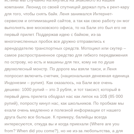
истины мы случайно наткнулись на знакомого из нашей
компании. Леонид со своей спутницей держал путь к рент-кару
для того, чтобы снять байк. Леня занимался Интернет-
сервисом и оптимизацией сайтов, а так как свою работу он мог
выполнять вне московского офиса, то на Бали это был его не
первый прилет. Поддержав идею с байком, из-за
многочисленных пробок все дружно отправились к
арендодателю транспортных средств. Мотоцикл или скутер –
самое распространенное средство для гибкого передвижения
по острову, но есть и машины для тех, кому не по душе
двухколесный монстр. По дороге мы взяли такси, и Леня
попросил включить счетчик, (национальная денежная единица
Индонезии – рупия). Как оказалось, на Бали все очень
дешево: 1000 рупий – это 3 рубля, и тот таксист, который в
первый день прилета ободрал нас как липок на 10$ (85 000
рупий), попросту кинул нас, как школьников. По пробкам мы
ехали очень медленно и полезной информации от нашего
друга было все больше. К примеру, балийцы всегда
интересуются, откуда вы и когда приехали (Where are you
from? When did you come?), но не из-за любопытства, а для