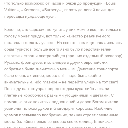
что только возможно; от часов и очков до продукции «Louis
Vuitton», «Хermes», «Бurbery» , вплоть до левой почки для
пересадки нуждающемуся.
Конечно, это сарказм, но купить у них можно все, что только в
голову может придти, вот только качество реализуемого
оставляло желать лучшего. На все это зрелище наслаивались
орды туристов, больше всего явно было представителей
азиатских стран и австралийцев (про них отдельный разговор).
Русских, французов, итальянцев и других европейских
собратьев было значительно меньше. Движение транспорта
было очень активное, мораль 3 - надо быть крайне
внимательным, ибо главное – не перейти улицу на тот свет!
Повсюду на тротуарах перед входом куда-либо лежали
плетеные коробочки с разными угощениями и цветами. С
помощью этих нехитрых подношений и даров Богам жители
усмиряют плохих духов и благодарят хороших. Изобилие
храмов превышало воображение, так как строят священные
места балийцы прямо во дворах своих жилищ. В поисках