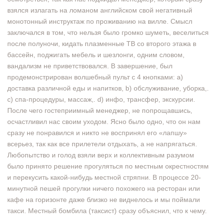
взялся излагать на ломаном английском свой негативный
монотонный инструктаж по проживанию на вилле. Смысл
заключался в том, что нельзя было громко шуметь, веселиться
после полуночи, кидать плазменные ТВ со второго этажа в
бассейн, поджигать мебель и шезлонги, одним словом,
вандализм не приветствовался. В завершение, был
продемонстрирован волшебный пульт с 4 кнопками: а)
доставка различной еды и напитков, b) обслуживание, уборка,.
с) спа-процедуры, массаж,. d) инфо, трансфер, экскурсии.
После чего гостеприимный менеджер, не попрощавшись,
осчастливил нас своим уходом. Ясно было одно, что он нам
сразу не понравился и никто не воспринял его «лапшу»
всерьез, так как все прилетели отдыхать, а не напрягаться.
Любопытство и голод взяли верх и коллективным разумом
было принято решение прогуляться по местным окрестностям
и перекусить какой-нибудь местной стряпни. В процессе 20-
минутной пешей прогулки ничего похожего на ресторан или
кафе на горизонте даже близко не виднелось и мы поймали
такси. Местный бомбила (таксист) сразу объяснил, что к чему.