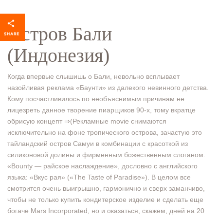
Остров Бали
(Индонезия)
Когда впервые слышишь о Бали, невольно всплывает
назойливая реклама «Баунти» из далекого невинного детства.
Кому посчастливилось по необъяснимым причинам не
лицезреть данное творение пиарщиков 90-х, тому вкратце
обрисую концепт ⇒(Рекламные movie снимаются
исключительно на фоне тропического острова, зачастую это
тайландский остров Самуи в комбинации с красоткой из
силиконовой долины и фирменным божественным слоганом:
«Bounty — райское наслаждение», дословно с английского
языка: «Вкус рая» («The Taste of Paradise»). В целом все
смотрится очень выигрышно, гармонично и сверх заманчиво,
чтобы не только купить кондитерское изделие и сделать еще
богаче Mars Incorporated, но и оказаться, скажем, дней на 20