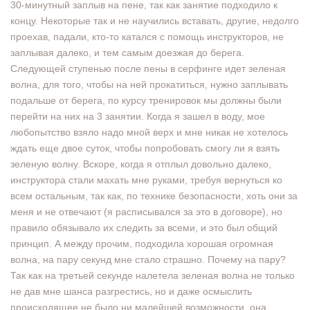
30-минутный заплыв на пене, так как занятие подходило к
концу. Некоторые так и не научились вставать, другие, недолго
проехав, падали, кто-то катался с помощь инструкторов, не
заплывая далеко, и тем самым доезжая до берега.
Следующей ступенью после пены в серфинге идет зеленая
волна, для того, чтобы на ней прокатиться, нужно заплывать
подальше от берега, по курсу тренировок мы должны были
перейти на них на 3 занятии. Когда я зашел в воду, мое
любопытство взяло надо мной верх и мне никак не хотелось
ждать еще двое суток, чтобы попробовать смогу ли я взять
зеленую волну. Вскоре, когда я отплыл довольно далеко,
инструктора стали махать мне руками, требуя вернуться ко
всем остальным, так как, по технике безопасности, хоть они за
меня и не отвечают (я расписывался за это в договоре), но
правило обязывало их следить за всеми, и это был общий
принцип. А между прочим, подходила хорошая огромная
волна, на пару секунд мне стало страшно. Почему на пару?
Так как на третьей секунде налетела зеленая волна не только
не дав мне шанса разгрестись, но и даже осмыслить
происходящее не было ни малейшей возможности, она