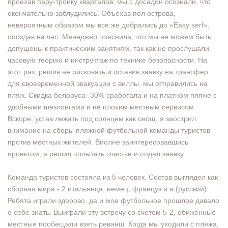
проехав пару-тройку кварталов, мы с досадой осознали, что
окончательно заблудились. Объехав пол острова,
невероятным образом мы все же добрались до «Easy serf»,
опоздав на час. Менеджер пояснила, что мы не можем быть
допущены к практическим занятиям, так как не прослушали
часовую теорию и инструктаж по технике безопасности. На
этот раз, решив не рисковать и оставив заявку на трансфер
для своевременной эвакуации с виллы, мы отправились на
пляж. Скидка белоруса -30% сработала и на платном пляже с
удобными шезлонгами и не плохим местным сервисом.
Вскоре, устав лежать под солнцем как овощ, я заострил
внимание на сборы пляжной футбольной команды туристов
против местных жителей. Вполне заинтересовавшись
проектом, я решил попытать счастье и подал заявку.
Команда туристов состояла из 5 человек. Состав выглядел как
сборная мира - 2 итальянца, немец, француз и я (русский).
Ребята играли здорово, да и мое футбольное прошлое давало
о себе знать. Выиграли эту встречу со счетом 5-2, обиженные
местные пообещали взять реванш. Когда мы уходили с пляжа,