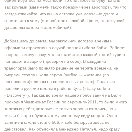
ориентируетесь на местности, то они любезно будут катать
вас кругами (мы имели такую поездку через аэропорт), так что
всегда отвечайте, что вы на острове уже довольно долго и
знаете, что к чему (это работает в любой сфере, от экскурсий
до аренды катера и автомобилей).
Добравшись до рента, мы заключили договор аренды и
оформили страховку на случай полной гибели байка. Забегая
вперед, замечу сразу, что по статистике каждый третий турист
попадает в аварию (проверил на себе). В ожидании
транспорта было принято решение не терять времени, на
очереди стояла школа сёрфа (surfing — «катание (по
поверхности)» волны на специальных досках). Податься
решили в русские школы в районе Куты («Easy serf» и
«Discovery»). Так как во время нашего пребывания на Бали
проходил Чемпионат России по сёрфингу-2011, то было много
толковых ребят, которые не только хорошо катались, но и
могли быстро обучить этому сложному виду спорта. Одно
занятие в школе стоило 50$, и sale белоруса здесь не
действовал. Как объясняла менеджер Наталья, надо сразу