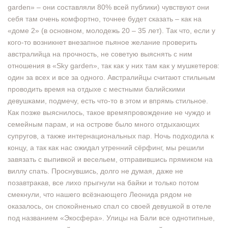
garden» – они составляли 80% всей публики) чувствуют они
себя там очень комфортно, точнее будет сказать – как на
«доме 2» (в основном, молодежь 20 – 35 лет). Так что, если у
кого-то возникнет внезапное пьяное желание проверить
австралийца на прочность, не советую выяснять с ним
отношения в «Sky garden», так как у них там как у мушкетеров:
один за всех и все за одного. Австралийцы считают стильным
проводить время на отдыхе с местными балийскими
девушками, подмечу, есть что-то в этом и впрямь стильное.
Как позже выяснилось, такое времяпровождение не чуждо и
семейным парам, и на острове было много отдыхающих
супругов, а также интернациональных пар. Ночь подходила к
концу, а так как нас ожидал утренний сёрфинг, мы решили
завязать с выпивкой и весельем, отправившись прямиком на
виллу спать. Проснувшись, долго не думая, даже не
позавтракав, все лихо прыгнули на байки и только потом
смекнули, что нашего всёзнающего Леонида рядом не
оказалось, он спокойненько спал со своей девушкой в отеле
под названием «Экосфера». Улицы на Бали все однотипные,