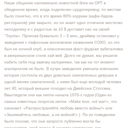
Наше общение напоминало новостной блок на ОРТ в
обеденное время, когда подключен сурдоперевод: по жестам
было понятно, что в это время 80% хоррики (кафе-баров-
ресторанов) уже закрыто, но он знает одно отличное местечко
неподалеку и с радостью за 10 $ доставит нас на своей
“Toyota». Проехав буквально 3 – 5 мин, драйвер остановил у
заведения с пафосным московским названием СОХО, но это
был не ночной клуб, а классическая фаст-фудная забегаловка
в американском стиле хай-вей. Долго не думая, мы решили
набить себя под завязку калориями, так как на тот момент
альтернатив не было. В нутри заведения ужинала компания,
которая состояла из двух довольно симпатичных девушек и
одной менее симпатичной, с ними был еще молодой человек
лет 40, который внешне походил на Джейсона Стэтхэма..
Ввыглядели они как хиппи начала 1970-х годов (Один из
самых известных лозунгов хиппи: «Make love, not war!», что
означает: «Распространяйте любовь вместо войны!» или
«Занимайтесь любовью, а не войной!».). По их поведению
было похоже, что они запросто публично могли бы
осуществить свой лозунг. К нашему удивлению, так