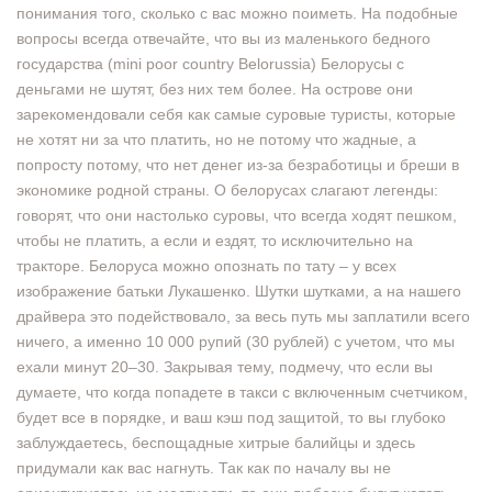
понимания того, сколько с вас можно поиметь. На подобные
вопросы всегда отвечайте, что вы из маленького бедного
государства (mini poor country Belorussia) Белорусы с
деньгами не шутят, без них тем более. На острове они
зарекомендовали себя как самые суровые туристы, которые
не хотят ни за что платить, но не потому что жадные, а
попросту потому, что нет денег из-за безработицы и бреши в
экономике родной страны. О белорусах слагают легенды:
говорят, что они настолько суровы, что всегда ходят пешком,
чтобы не платить, а если и ездят, то исключительно на
тракторе. Белоруса можно опознать по тату – у всех
изображение батьки Лукашенко. Шутки шутками, а на нашего
драйвера это подействовало, за весь путь мы заплатили всего
ничего, а именно 10 000 рупий (30 рублей) с учетом, что мы
ехали минут 20–30. Закрывая тему, подмечу, что если вы
думаете, что когда попадете в такси с включенным счетчиком,
будет все в порядке, и ваш кэш под защитой, то вы глубоко
заблуждаетесь, беспощадные хитрые балийцы и здесь
придумали как вас нагнуть. Так как по началу вы не