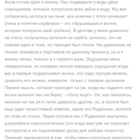
была готова идти к океану. Нас поджидали у воды двое
помощников, которые попросили всех зайти в воду. Мы все
собирались кататься на пене, все новички с этого начинают
(пена в понятии серферов – это обрушившаяся волна,
которая потеряла свой гребень). В детстве у меня довольно
не плохо получалось кататься на скейте, конечно, это не
совсем одно и тоже, но принцип был похож. На удивление не
только тренеров и партнеров по данному тренингу, но и к
моему лично, поехал я с первого раза. Ощущения мега
невероятные, но словами нельзя передать ощущение когда
вас в первые подхватывает волна, это надо прочувствовать,
сравнить его можно, наверное, только с первым оргазмом.
Первая мысль, которая приходит на ум, когда вы падаете или
волна выносит вас на берег, - «Хочу еще!». Но, как оказалось,
катание не так уж и легко давалось другим, но, в группе был
еще один талантливый новичок, звали его Родионом, катался
он тоже не плохо. Через полчаса мы с Родионом научились
разгребатся самостоятельно (это когда вам уже не помогает
инструктор и не подталкивает доску для набора скорости).
Принцип заключается в том, чтобы самостоятельно разогнать