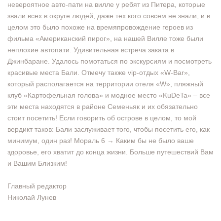
невероятное авто-пати на вилле у ребят из Питера, которые
звали всех в округе людей, даже тех кого совсем не знали, и в
целом это было похоже на времяпровождение героев из
фильма «Американский пирог», на нашей Вилле тоже были
неплохие автопати. Удивительная встреча заката в
Джинбаране. Удалось помотаться по экскурсиям и посмотреть
красивые места Бали. Отмечу также vip-отдых «W-Bar»,
который располагается на территории отеля «W», пляжный
клуб «Картофельная голова» и модное место «KuDeTa» – все
эти места находятся в районе Семеньяк и их обязательно
стоит посетить! Если говорить об острове в целом, то мой
вердикт таков: Бали заслуживает того, чтобы посетить его, как
минимум, один раз! Мораль 6 → Каким бы не было ваше
здоровье, его хватит до конца жизни. Больше путешествий Вам
и Вашим Близким!
Главный редактор
Николай Лунев