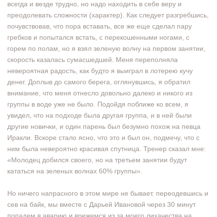
всегда и везде трудно, но надо находить в себе веру и
преодолевать сложности (характер). Как следует разгребшись,
почувствовав, что пора вставать, все же еще сделал пару
гребков и попытался встать, с перекошенными ногами, с
горем по полам, но я взял зеленую волну на первом занятии,
скорость казалась сумасшедшей. Меня переполняла
невероятная радость, как будто я выиграл в лотерею кучу
денег. Доплыв до самого берега, оглянувшись, я обратил
внимание, что меня отнесло довольно далеко и никого из
группы в воде уже не было. Подойдя поближе ко всем, я
увидел, что на подходе была другая группа, и в ней были
другие новички, и один парень был безумно похож на певца
Иракли. Вскоре стало ясно, что это и был он, подмечу, что с
ним была невероятно красивая спутница. Тренер сказал мне:
«Молодец добился своего, но на третьем занятии будут
кататься на зеленых волнах 60% группы».
Но ничего напрасного в этом мире не бывает. переодевшись и
сев на байк, мы вместе с Дарьей Ивановой через 30 минут
попадем в аварию и врежемся из за моего лихачества на