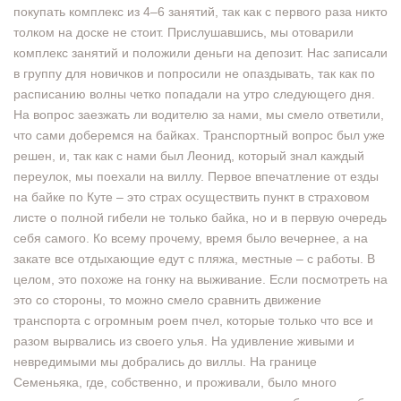
покупать комплекс из 4–6 занятий, так как с первого раза никто
толком на доске не стоит. Прислушавшись, мы отоварили
комплекс занятий и положили деньги на депозит. Нас записали
в группу для новичков и попросили не опаздывать, так как по
расписанию волны четко попадали на утро следующего дня.
На вопрос заезжать ли водителю за нами, мы смело ответили,
что сами доберемся на байках. Транспортный вопрос был уже
решен, и, так как с нами был Леонид, который знал каждый
переулок, мы поехали на виллу. Первое впечатление от езды
на байке по Куте – это страх осуществить пункт в страховом
листе о полной гибели не только байка, но и в первую очередь
себя самого. Ко всему прочему, время было вечернее, а на
закате все отдыхающие едут с пляжа, местные – с работы. В
целом, это похоже на гонку на выживание. Если посмотреть на
это со стороны, то можно смело сравнить движение
транспорта с огромным роем пчел, которые только что все и
разом вырвались из своего улья. На удивление живыми и
невредимыми мы добрались до виллы. На границе
Семеньяка, где, собственно, и проживали, было много