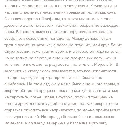
хорошей скорости в агентство по экскурсиям. К счастью для
нас, мы отделались несильными травмами, но так как кожа
была вся содрана об асфальт, кататься мы не могли еще
довольно долго из за соли, так как она невероятно разъедает
раны. В конце отдыха все же еще пару разков вставал на
серф, но, к сожалению, ненадолго. Между делом, пока я
тратил время на катание, а после на лечение, мой друг, Денис
Скуратовский, тоже тратил время, и в скорее он тоже катался,
но не только на сёрфе, а еще и на прекрасных девушках, и
конечно не в океане, а, разумеется, на вилле. . Мораль 5 - В
завершение скажу : если вам кажется, что все неприятности
позади, подождите придет время, и вы поймете, что
ошибались. На этом отдыхе у меня было еще много травм, я
зверски обгорел в процессе, пока не мог купаться и кататься
на серфинге, позже, играя в футбол, получил трещину на
ноге, и хромал остаток дней на отдыхе, но, как говорят, если
стараться обходить все неприятности, то можно пройти мимо
всех удовольствий. Но гораздо больше было и позитивных
моментов. К примеру, вечеринка у бассейна в pro serf,