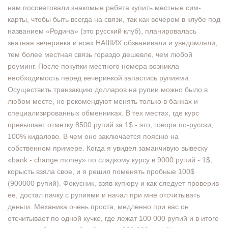
нам посоветовали знакомые ребята купить местные сим-
карты, чтобы быть всегда на связи, так как вечером в клубе под
названием «Родина» (это русский клуб), планировалась
знатная вечеринка и всех НАШИХ обзванивали и уведомляли,
тем более местная связь гораздо дешевле, чем любой
роуминг. После покупки местного номера возникла
необходимость перед вечеринкой запастись рупиями.
Осуществить транзакцию долларов на рупии можно было в
любом месте, но рекомендуют менять только в банках и
специализированных обменниках. В тех местах, где курс
превышает отметку 8500 рупий за 1$ - это, говоря по-русски,
100% кидалово. В чем оно заключается поясню на
собственном примере. Когда я увидел заманчивую вывеску
«bank - change money» по сладкому курсу в 9000 рупий - 1$,
корысть взяла свое, и я решил поменять пробные 100$
(900000 рупий). Фокусник, взяв купюру и как следует проверив
ее, достал пачку с рупиями и начал при мне отсчитывать
деньги. Механика очень проста, медленно при вас он
отсчитывает по одной кучке, где лежат 100 000 рупий и в итоге