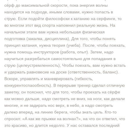
сёрф до максимальной скорости, пока энергия волны
находится на подходе, иными словами, нужно попасть в
струю. Если подойти философски к катанию на серфинге, то
во многом этот вид спорта напомнил реальную жизнь. На
начальном этапе вам нужна небольшая физическая
подготовка (закалка, дисциплина), Для того, чтобы понять
принцип катания, нужна теория (учеба). После, чтобы поехать,
нужна помощь инструкторов (работа, опыт). Затем, надо
научиться разгребаться самостоятельно для попадания в
струю (целеустремленность), Чтобы поехать, вам нужно встать
и удержать равновесие на доске (ответственность, баланс).
Вскоре, управлять и маневрировать (гибкость,
конкурентоспаообность). В перерыве тренер сделал отличную
заметку, он пояснил, что для того, чтобы проехать на сёрфе
как можно дальше, надо смотреть не вниз, на ноги, как делали
многие, и не задирать нос верх, в небо, а надо смотреть
далеко вперед, на линию берега, чтобы знать цель. Кто-то
спросил: «А как же прыжки на волнах?», на что он ответил, что
это красиво, но длится недолго. У нас оставался последний