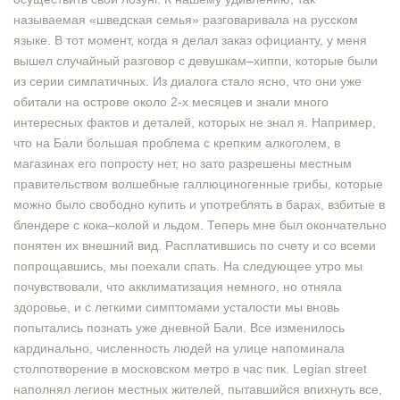
называемая «шведская семья» разговаривала на русском
языке. В тот момент, когда я делал заказ официанту, у меня
вышел случайный разговор с девушкам–хиппи, которые были
из серии симпатичных. Из диалога стало ясно, что они уже
обитали на острове около 2-х месяцев и знали много
интересных фактов и деталей, которых не знал я. Например,
что на Бали большая проблема с крепким алкоголем, в
магазинах его попросту нет, но зато разрешены местным
правительством волшебные галлюциногенные грибы, которые
можно было свободно купить и употреблять в барах, взбитые в
блендере с кока–колой и льдом. Теперь мне был окончательно
понятен их внешний вид. Расплатившись по счету и со всеми
попрощавшись, мы поехали спать. На следующее утро мы
почувствовали, что акклиматизация немного, но отняла
здоровье, и с легкими симптомами усталости мы вновь
попытались познать уже дневной Бали. Все изменилось
кардинально, численность людей на улице напоминала
столпотворение в московском метро в час пик. Legian street
наполнял легион местных жителей, пытавшийся впихнуть все,