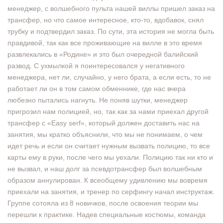
менеджер, с волшебного пульта нашей виллы пришел заказ на
трансфер, но что самое интересное, кто-то, вдобавок, снял
трубку и подтвердил заказ. По сути, эта история не могла быть
правдивой, так как все проживающие на вилле в это время
развлекались в «Родине» и это был очередной балийский
развод. С ухмылкой я поинтересовался у негативного
менеджера, нет ли, случайно, у него брата, а если есть, то не
работает ли он в том самом обменнике, где нас вчера
любезно пытались нагнуть. Не поняв шутки, менеджер
пригрозил нам полицией, но, так как за нами приехал другой
трансфер с «Easy serf», который должен доставить нас на
занятия, мы кратко объяснили, что мы не понимаем, о чем
идет речь и если он считает нужным вызвать полицию, то все
карты ему в руки, после чего мы уехали. Полицию так ни кто и
не вызвал, и наш долг за псевдотрансфер был волшебным
образом аннулирован. К всеобщему удивлению мы вовремя
приехали на занятия, и тренер по серфингу начал инструктаж.
Группе сотояла из 8 новичков, после освоения теории мы
перешли к практике. Надев специальные костюмы, команда