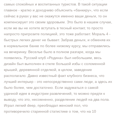
самых спокойных и воспитанных туристов. В такой ситуации
главное - кратко и доходчиво объяснить «банкиру», что если
сейчас в руках у вас не окажутся именно ваши деньги, то он
компенсирует это своим здоровьем. Это было в нашем случае,
если же вы не хотите вступать в тесный контакт, то просто
напросто пригрозите полицией, это тоже работает. Мораль 4 -
быстрых легких денег не бывает. Забрав деньги, и обменяв их
в нормальном банке по более низкому курсу, мы отправились
на вечеринку. Веселье было в полном разгаре, когда мы
появились. Русский клуб «Родина» был небольшим, весь
дизайн был выполнен в стиле большой избы с соломенной
крышей, деревянной отделкой, в целом, заведение
располагало. Давно известный факт клубного бизнеса, что
лучший интерьер - это непосредственно сами люди, а здесь их
было более, чем достаточно. Если задуматься о самой
удачной идее в индустрии развлечений, то можно придти к
выводу, что это, несомненно, разделение людей на два пола.
Играл легкий deep, преобладал женский пол, что
противоречило старинной статистике о том, что на 10