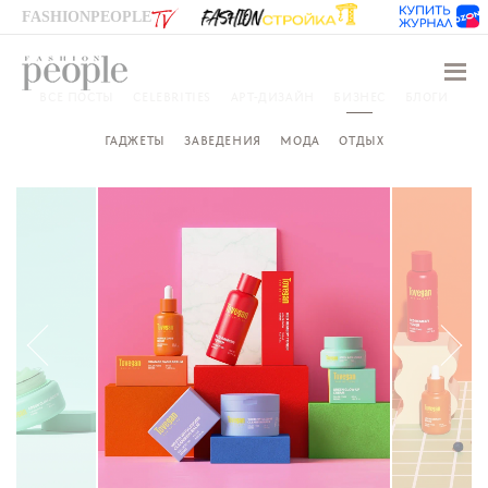
FASHIONPEOPLE
Навиг
ВСЕ ПОСТЫ
CELEBRITIES
АРТ-ДИЗАЙН
БИЗНЕС
БЛОГИ
ГАДЖЕТЫ
ЗАВЕДЕНИЯ
МОДА
ОТДЫХ